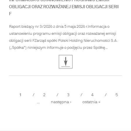
INFORMACJA O USTANOWIENIU PROGRAMU EMISJI
OBLIGACJI ORAZ ROZWAŻANEJ EMISJI OBLIGACJI SERII
F
Raport bieżący nr 3/2026 z dnia 5 maja 2026 r.Informacja o
ustanowieniu programu emisji obligacji oraz rozważanej emisji
obligacji serii FZarząd spółki Polski Holding Nieruchomości S.A.
(„Spółka”) niniejszym informuje o podjęciu przez Spółkę...
Strony
1
2
3
4
5
…
następna ›
ostatnia »