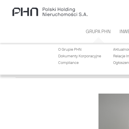
Przejdź do treści
GRUPA PHN
INW
O Grupie PHN
Aktualno
Dokumenty Korporacyjne
Relacje I
Compliance
Ogłoszen
WŁADZE SPÓŁKI