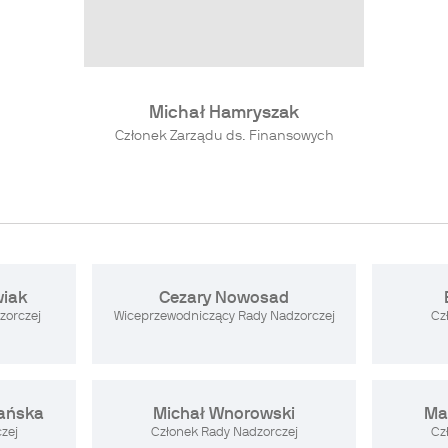
Michał Hamryszak
Członek Zarządu ds. Finansowych
wiak
Cezary Nowosad
zorczej
Wiceprzewodniczący Rady Nadzorczej
Cz
fańska
Michał Wnorowski
Ma
zej
Członek Rady Nadzorczej
Cz