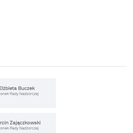
Elżbieta Buczek
łonek Rady Nadzorczej
rcin Zajączkowski
łonek Rady Nadzorczej