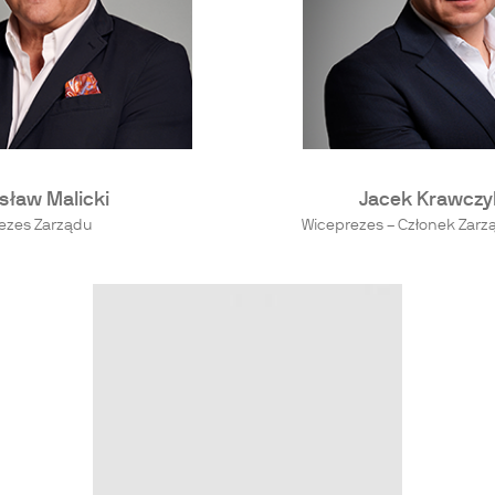
sław Malicki
Jacek Krawczy
ezes Zarządu
Wiceprezes – Członek Zarzą