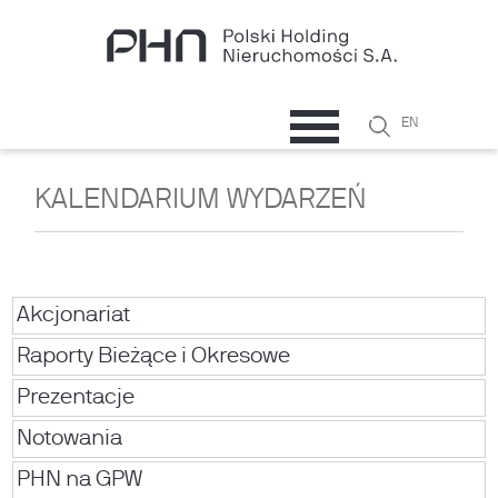
Przejdź do treści
Szukaj
EN
Formularz
wyszukiwani
KALENDARIUM WYDARZEŃ
Akcjonariat
Raporty Bieżące i Okresowe
Prezentacje
Notowania
PHN na GPW