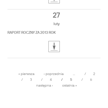
27
luty
RAPORT ROCZNY ZA 2013 ROK
Strony
« pierwsza
‹ poprzednia
…
2
3
4
5
6
następna ›
ostatnia »