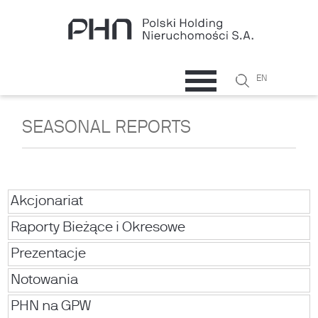
Przejdź do treści
Szukaj
EN
Formularz
wyszukiwani
SEASONAL REPORTS
Akcjonariat
Raporty Bieżące i Okresowe
Prezentacje
Notowania
PHN na GPW