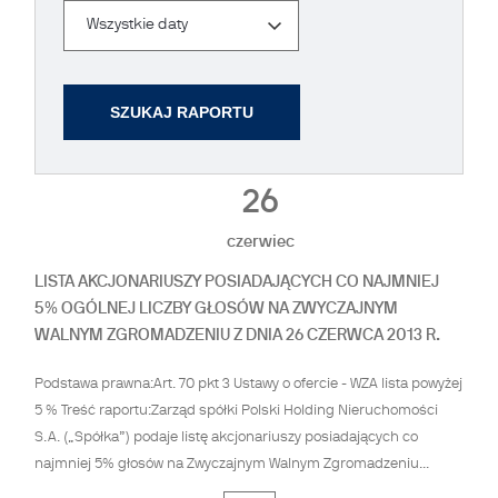
Data
Wszystkie daty
26
czerwiec
LISTA AKCJONARIUSZY POSIADAJĄCYCH CO NAJMNIEJ
5% OGÓLNEJ LICZBY GŁOSÓW NA ZWYCZAJNYM
WALNYM ZGROMADZENIU Z DNIA 26 CZERWCA 2013 R.
Podstawa prawna:Art. 70 pkt 3 Ustawy o ofercie - WZA lista powyżej
5 % Treść raportu:Zarząd spółki Polski Holding Nieruchomości
S.A. („Spółka”) podaje listę akcjonariuszy posiadających co
najmniej 5% głosów na Zwyczajnym Walnym Zgromadzeniu...