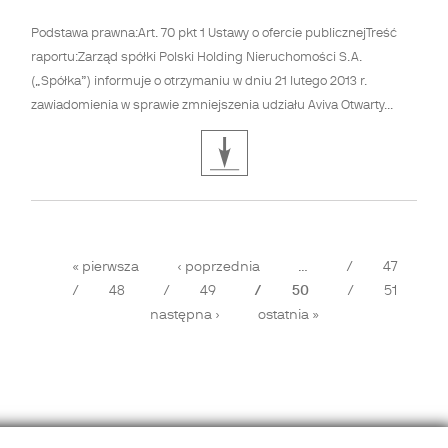
Podstawa prawna:Art. 70 pkt 1 Ustawy o ofercie publicznejTreść
raportu:Zarząd spółki Polski Holding Nieruchomości S.A.
(„Spółka”) informuje o otrzymaniu w dniu 21 lutego 2013 r.
zawiadomienia w sprawie zmniejszenia udziału Aviva Otwarty...
Strony
« pierwsza
‹ poprzednia
…
47
48
49
50
51
następna ›
ostatnia »