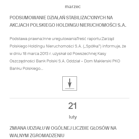
marzec
PODSUMOWANIE DZIAŁAŃ STABILIZACYJNYCH NA
AKCJACH POLSKIEGO HOLDINGU NIERUCHOMOŚCI S.A.
Podstawa prawna:Inne uregulowaniaTreść raportu:Zarząd
Polskiego Holdingu Nieruchomości S.A. („Spółka”) informuje, że
w dniu 18 marca 2013 r. uzyskał od Powszechnej Kasy
Oszczędności Bank Polski S.A. Oddział – Dom Maklerski PKO
Banku Polskiego...
21
luty
ZMIANA UDZIAŁU W OGÓLNEJ LICZBIE GŁOSÓW NA
WALNYM ZGROMADZENIU