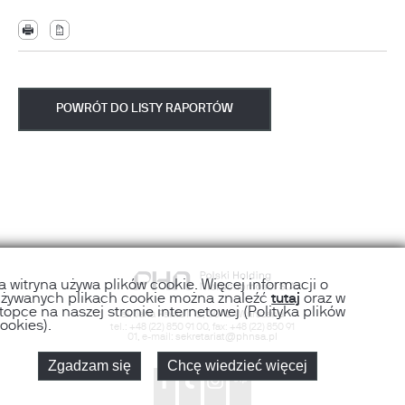
POWRÓT DO LISTY RAPORTÓW
a witryna używa plików cookie. Więcej informacji o
żywanych plikach cookie można znaleźć
tutaj
oraz w
topce na naszej stronie internetowej (Polityka plików
al. Jana Pawła II 12
,
00-124
Warszawa
ookies).
tel.:
+48 (22) 850 91 00
, fax:
+48 (22) 850 91
01
, e-mail:
sekretariat@phnsa.pl
Zgadzam się
Chcę wiedzieć więcej