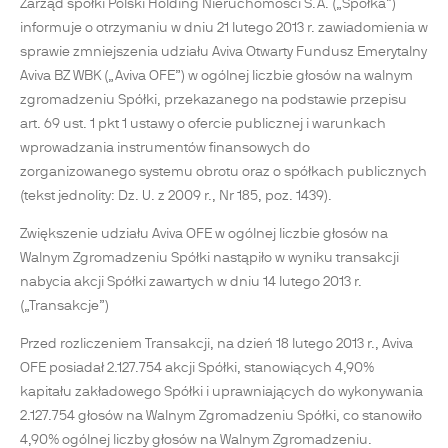
Zarząd spółki Polski Holding Nieruchomości S.A. („Spółka”)
informuje o otrzymaniu w dniu 21 lutego 2013 r. zawiadomienia w
sprawie zmniejszenia udziału Aviva Otwarty Fundusz Emerytalny
Aviva BZ WBK („Aviva OFE”) w ogólnej liczbie głosów na walnym
zgromadzeniu Spółki, przekazanego na podstawie przepisu
art. 69 ust. 1 pkt 1 ustawy o ofercie publicznej i warunkach
wprowadzania instrumentów finansowych do
zorganizowanego systemu obrotu oraz o spółkach publicznych
(tekst jednolity: Dz. U. z 2009 r., Nr 185, poz. 1439).
Zwiększenie udziału Aviva OFE w ogólnej liczbie głosów na
Walnym Zgromadzeniu Spółki nastąpiło w wyniku transakcji
nabycia akcji Spółki zawartych w dniu 14 lutego 2013 r.
(„Transakcje”)
Przed rozliczeniem Transakcji, na dzień 18 lutego 2013 r., Aviva
OFE posiadał 2.127.754 akcji Spółki, stanowiących 4,90%
kapitału zakładowego Spółki i uprawniających do wykonywania
2.127.754 głosów na Walnym Zgromadzeniu Spółki, co stanowiło
4,90% ogólnej liczby głosów na Walnym Zgromadzeniu.