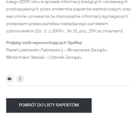
lutego 2009 roku w sprawie informacji bieżących i okresowych
przekazywanych przez emitentów papierów wartościowych oraz
warunków uznawania za równoważne informacji wymaganych
przepisami prawa państwa niebędącego państwem
członkowskim (Dz. U. z 2009 r., Nr 33, poz. 259 ze zmianami).
Podpisy osób reprezentujących Spółkę:
Paweł Laskowski-Fabisiewicz – Wiceprezes Zarządu
Włodzimierz Stasiak – Członek Zarządu
POWRÓT DO LISTY RAPORTÓW