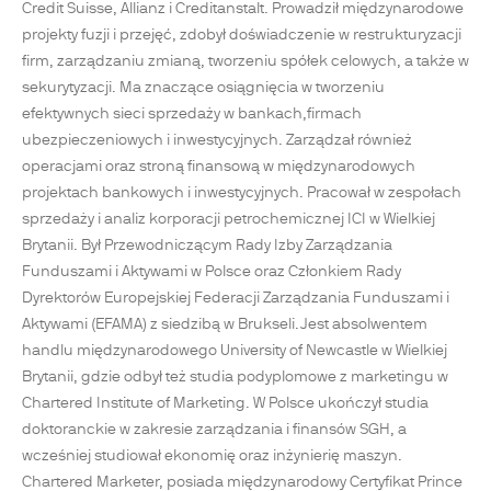
Credit Suisse, Allianz i Creditanstalt. Prowadził międzynarodowe
projekty fuzji i przejęć, zdobył doświadczenie w restrukturyzacji
firm, zarządzaniu zmianą, tworzeniu spółek celowych, a także w
sekurytyzacji. Ma znaczące osiągnięcia w tworzeniu
efektywnych sieci sprzedaży w bankach,firmach
ubezpieczeniowych i inwestycyjnych. Zarządzał również
operacjami oraz stroną finansową w międzynarodowych
projektach bankowych i inwestycyjnych. Pracował w zespołach
sprzedaży i analiz korporacji petrochemicznej ICI w Wielkiej
Brytanii. Był Przewodniczącym Rady Izby Zarządzania
Funduszami i Aktywami w Polsce oraz Członkiem Rady
Dyrektorów Europejskiej Federacji Zarządzania Funduszami i
Aktywami (EFAMA) z siedzibą w Brukseli.Jest absolwentem
handlu międzynarodowego University of Newcastle w Wielkiej
Brytanii, gdzie odbył też studia podyplomowe z marketingu w
Chartered Institute of Marketing. W Polsce ukończył studia
doktoranckie w zakresie zarządzania i finansów SGH, a
wcześniej studiował ekonomię oraz inżynierię maszyn.
Chartered Marketer, posiada międzynarodowy Certyfikat Prince