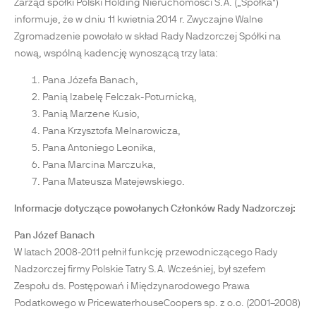
Zarząd spółki Polski Holding Nieruchomości S.A. („Spółka")
informuje, że w dniu 11 kwietnia 2014 r. Zwyczajne Walne
Zgromadzenie powołało w skład Rady Nadzorczej Spółki na
nową, wspólną kadencję wynoszącą trzy lata:
Pana Józefa Banach,
Panią Izabelę Felczak-Poturnicką,
Panią Marzene Kusio,
Pana Krzysztofa Melnarowicza,
Pana Antoniego Leonika,
Pana Marcina Marczuka,
Pana Mateusza Matejewskiego.
Informacje dotyczące powołanych Członków Rady Nadzorczej:
Pan Józef Banach
W latach 2008-2011 pełnił funkcję przewodniczącego Rady
Nadzorczej firmy Polskie Tatry S.A. Wcześniej, był szefem
Zespołu ds. Postępowań i Międzynarodowego Prawa
Podatkowego w PricewaterhouseCoopers sp. z o.o. (2001–2008)