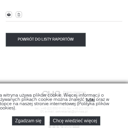
POWRÓT DO LISTY RAPORTÓW
a witryna używa plików cookie. Więcej informacji o
żywanych plikach cookie można znaleźć
tutaj
oraz w
topce na naszej stronie internetowej (Polityka plików
al. Jana Pawła II 12
,
00-124
Warszawa
ookies).
tel.:
+48 (22) 850 91 00
, fax:
+48 (22) 850 91
01
, e-mail:
sekretariat@phnsa.pl
Zgadzam się
Chcę wiedzieć więcej