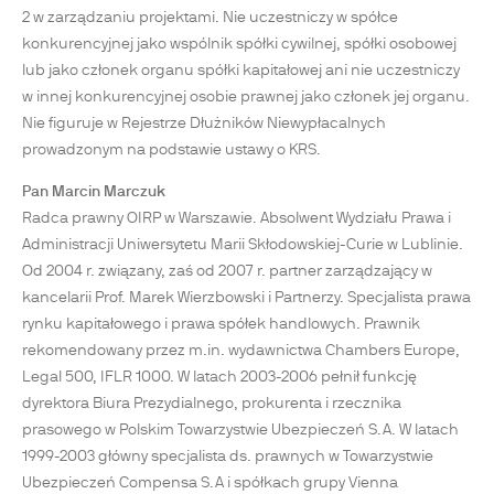
2 w zarządzaniu projektami. Nie uczestniczy w spółce
konkurencyjnej jako wspólnik spółki cywilnej, spółki osobowej
lub jako członek organu spółki kapitałowej ani nie uczestniczy
w innej konkurencyjnej osobie prawnej jako członek jej organu.
Nie figuruje w Rejestrze Dłużników Niewypłacalnych
prowadzonym na podstawie ustawy o KRS.
Pan Marcin Marczuk
Radca prawny OIRP w Warszawie. Absolwent Wydziału Prawa i
Administracji Uniwersytetu Marii Skłodowskiej-Curie w Lublinie.
Od 2004 r. związany, zaś od 2007 r. partner zarządzający w
kancelarii Prof. Marek Wierzbowski i Partnerzy. Specjalista prawa
rynku kapitałowego i prawa spółek handlowych. Prawnik
rekomendowany przez m.in. wydawnictwa Chambers Europe,
Legal 500, IFLR 1000. W latach 2003-2006 pełnił funkcję
dyrektora Biura Prezydialnego, prokurenta i rzecznika
prasowego w Polskim Towarzystwie Ubezpieczeń S.A. W latach
1999-2003 główny specjalista ds. prawnych w Towarzystwie
Ubezpieczeń Compensa S.A i spółkach grupy Vienna