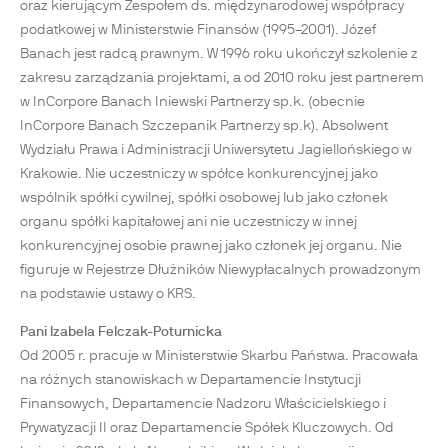
oraz kierującym Zespołem ds. międzynarodowej współpracy
podatkowej w Ministerstwie Finansów (1995–2001). Józef
Banach jest radcą prawnym. W 1996 roku ukończył szkolenie z
zakresu zarządzania projektami, a od 2010 roku jest partnerem
w InCorpore Banach Iniewski Partnerzy sp.k. (obecnie
InCorpore Banach Szczepanik Partnerzy sp.k). Absolwent
Wydziału Prawa i Administracji Uniwersytetu Jagiellońskiego w
Krakowie. Nie uczestniczy w spółce konkurencyjnej jako
wspólnik spółki cywilnej, spółki osobowej lub jako członek
organu spółki kapitałowej ani nie uczestniczy w innej
konkurencyjnej osobie prawnej jako członek jej organu. Nie
figuruje w Rejestrze Dłużników Niewypłacalnych prowadzonym
na podstawie ustawy o KRS.
Pani Izabela Felczak-Poturnicka
Od 2005 r. pracuje w Ministerstwie Skarbu Państwa. Pracowała
na różnych stanowiskach w Departamencie Instytucji
Finansowych, Departamencie Nadzoru Właścicielskiego i
Prywatyzacji II oraz Departamencie Spółek Kluczowych. Od