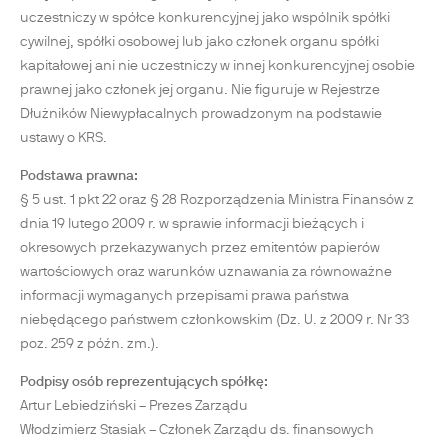
uczestniczy w spółce konkurencyjnej jako wspólnik spółki
cywilnej, spółki osobowej lub jako członek organu spółki
kapitałowej ani nie uczestniczy w innej konkurencyjnej osobie
prawnej jako członek jej organu. Nie figuruje w Rejestrze
Dłużników Niewypłacalnych prowadzonym na podstawie
ustawy o KRS.
Podstawa prawna:
§ 5 ust. 1 pkt 22 oraz § 28 Rozporządzenia Ministra Finansów z
dnia 19 lutego 2009 r. w sprawie informacji bieżących i
okresowych przekazywanych przez emitentów papierów
wartościowych oraz warunków uznawania za równoważne
informacji wymaganych przepisami prawa państwa
niebędącego państwem członkowskim (Dz. U. z 2009 r. Nr 33
poz. 259 z późn. zm.).
Podpisy osób reprezentujących spółkę:
Artur Lebiedziński – Prezes Zarządu
Włodzimierz Stasiak – Członek Zarządu ds. finansowych