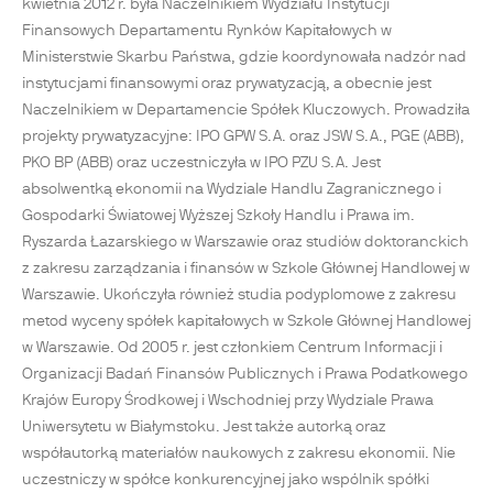
kwietnia 2012 r. była Naczelnikiem Wydziału Instytucji
Finansowych Departamentu Rynków Kapitałowych w
Ministerstwie Skarbu Państwa, gdzie koordynowała nadzór nad
instytucjami finansowymi oraz prywatyzacją, a obecnie jest
Naczelnikiem w Departamencie Spółek Kluczowych. Prowadziła
projekty prywatyzacyjne: IPO GPW S.A. oraz JSW S.A., PGE (ABB),
PKO BP (ABB) oraz uczestniczyła w IPO PZU S.A. Jest
absolwentką ekonomii na Wydziale Handlu Zagranicznego i
Gospodarki Światowej Wyższej Szkoły Handlu i Prawa im.
Ryszarda Łazarskiego w Warszawie oraz studiów doktoranckich
z zakresu zarządzania i finansów w Szkole Głównej Handlowej w
Warszawie. Ukończyła również studia podyplomowe z zakresu
metod wyceny spółek kapitałowych w Szkole Głównej Handlowej
w Warszawie. Od 2005 r. jest członkiem Centrum Informacji i
Organizacji Badań Finansów Publicznych i Prawa Podatkowego
Krajów Europy Środkowej i Wschodniej przy Wydziale Prawa
Uniwersytetu w Białymstoku. Jest także autorką oraz
współautorką materiałów naukowych z zakresu ekonomii. Nie
uczestniczy w spółce konkurencyjnej jako wspólnik spółki