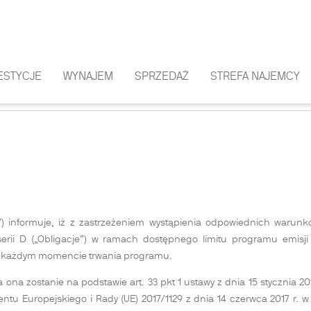
ESTYCJE
WYNAJEM
SPRZEDAŻ
STREFA NAJEMCY
 OBLIGACJI SERII D
ka”) informuje, iż z zastrzeżeniem wystąpienia odpowiednich waru
serii D („Obligacje”) w ramach dostępnego limitu programu emisji
 w każdym momencie trwania programu.
ona zostanie na podstawie art. 33 pkt 1 ustawy z dnia 15 stycznia 20
amentu Europejskiego i Rady (UE) 2017/1129 z dnia 14 czerwca 2017 r.