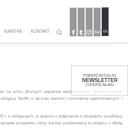
KARIERA
KONTAKT
Szukaj
EN
Formularz
wyszukiwania
POBIERZ AKTUALNY
NEWSLETTER
Z OFERTĄ NAJMU
nków na rynku dłużnych papierów wartościowych, Spółka rozważa
 obligacji Spółki o łącznej wartości nominalnej wyemitowanych i
15 r. o obligacjach, w oparciu o wyłączenie z obowiązku publikacji
 w sprawie prospektu, który ma być publikowany w związku z ofertą