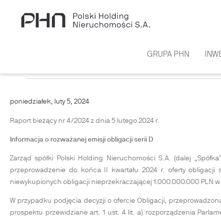
Przejdź do treści
GRUPA PHN
INW
INFORMACJA O ROZWAŻANEJ EMISJI
poniedziałek, luty 5, 2024
Raport bieżący nr 4/2024 z dnia 5 lutego 2024 r.
Informacja o rozważanej emisji obligacji serii D
Zarząd spółki Polski Holding Nieruchomości S.A. (dalej „Spół
przeprowadzenie do końca II kwartału 2024 r. oferty obligacji 
niewykupionych obligacji nieprzekraczającej 1.000.000.000 PLN
W przypadku podjęcia decyzji o ofercie Obligacji, przeprowadzona 
prospektu przewidziane art. 1 ust. 4 lit. a) rozporządzenia Parl