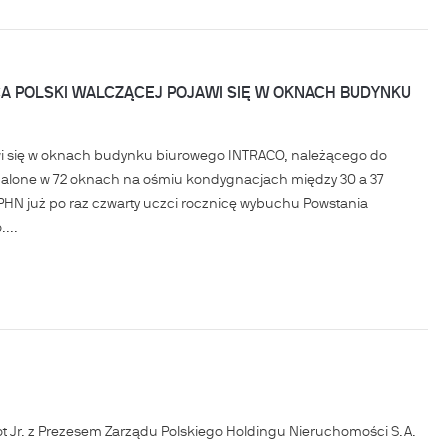
A POLSKI WALCZĄCEJ POJAWI SIĘ W OKNACH BUDYNKU
jawi się w oknach budynku biurowego INTRACO, należącego do
palone w 72 oknach na ośmiu kondygnacjach między 30 a 37
HN już po raz czwarty uczci rocznicę wybuchu Powstania
...
ot Jr. z Prezesem Zarządu Polskiego Holdingu Nieruchomości S.A.