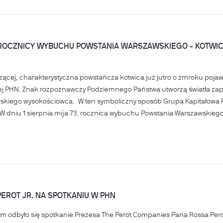
 ROCZNICY WYBUCHU POWSTANIA WARSZAWSKIEGO - KOTWIC
czącej, charakterystyczna powstańcza kotwica już jutro o zmroku po
ej PHN. Znak rozpoznawczy Podziemnego Państwa utworzą światła za
skiego wysokościowca. W ten symboliczny sposób Grupa Kapitałowa P
 dniu 1 sierpnia mija 73. rocznica wybuchu Powstania Warszawskiego.
EROT JR. NA SPOTKANIU W PHN
ym odbyło się spotkanie Prezesa The Perot Companies Pana Rossa Per