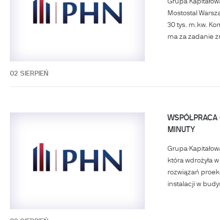
Grupa Kapitałowa
Mostostal Warsza
30 tys. m.kw. Kom
ma za zadanie zre
02
SIERPIEŃ
WSPÓŁPRACA 
MINUTY
Grupa Kapitałow
która wdrożyła 
rozwiązań proeko
instalacji w bud