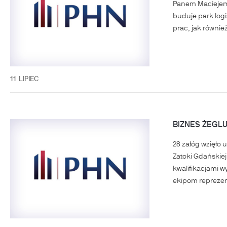
Panem Maciejem 
buduje park logi
prac, jak również
11
LIPIEC
BIZNES ŻEGLU
28 załóg wzięło 
Zatoki Gdańskiej
kwalifikacjami w
ekipom reprezen