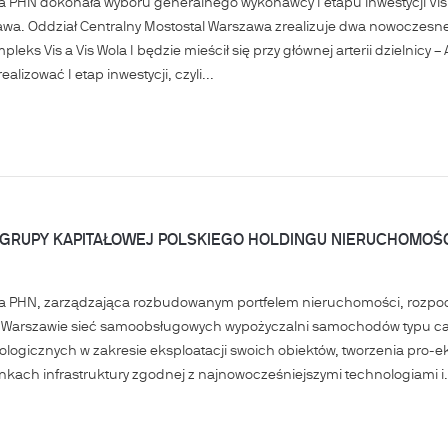
 PHN dokonała wyboru generalnego wykonawcy I etapu inwestycji Vis a V
wa. Oddział Centralny Mostostal Warszawa zrealizuje dwa nowoczesne 
pleks Vis a Vis Wola I będzie mieścił się przy głównej arterii dzielnic
alizować I etap inwestycji, czyli...
GRUPY KAPITAŁOWEJ POLSKIEGO HOLDINGU NIERUCHOMOŚCI
a PHN, zarządzająca rozbudowanym portfelem nieruchomości, rozpoczę
w Warszawie sieć samoobsługowych wypożyczalni samochodów typu ca
logicznych w zakresie eksploatacji swoich obiektów, tworzenia pro-ek
ynkach infrastruktury zgodnej z najnowocześniejszymi technologiami i.