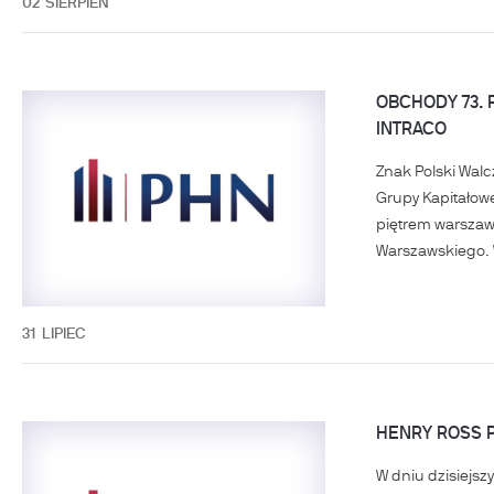
02
SIERPIEŃ
OBCHODY 73.
INTRACO
Znak Polski Wal
Grupy Kapitałow
piętrem warszaw
Warszawskiego. W
31
LIPIEC
HENRY ROSS P
W dniu dzisiejsz