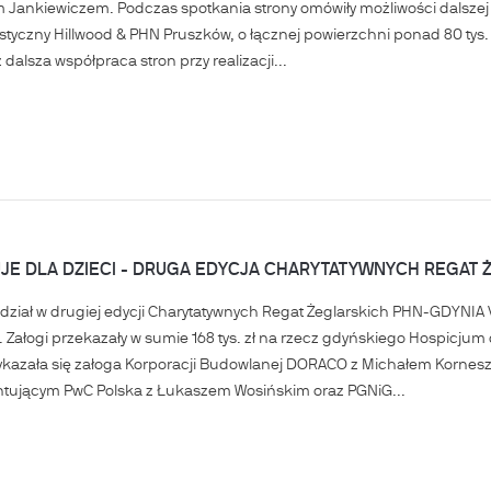
Jankiewiczem. Podczas spotkania strony omówiły możliwości dalszej 
styczny Hillwood & PHN Pruszków, o łącznej powierzchni ponad 80 tys
 dalsza współpraca stron przy realizacji...
JE DLA DZIECI - DRUGA EDYCJA CHARYTATYWNYCH REGAT Ż
udział w drugiej edycji Charytatywnych Regat Żeglarskich PHN-GDYNIA
. Załogi przekazały w sumie 168 tys. zł na rzecz gdyńskiego Hospicjum 
ykazała się załoga Korporacji Budowlanej DORACO z Michałem Korneszc
tującym PwC Polska z Łukaszem Wosińskim oraz PGNiG...