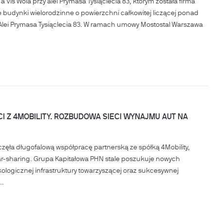
is Wola przy alei Prymasa Tysiąclecia 83, którym została firma
budynki wielorodzinne o powierzchni całkowitej liczącej ponad
y – Alei Prymasa Tysiąclecia 83. W ramach umowy Mostostal Warszawa
 Z 4MOBILITY. ROZBUDOWA SIECI WYNAJMU AUT NA
ła długofalową współpracę partnerską ze spółką 4Mobility,
r-sharing. Grupa Kapitałowa PHN stale poszukuje nowych
ologicznej infrastruktury towarzyszącej oraz sukcesywnej
..