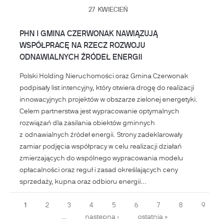
27
KWIECIEŃ
PHN I GMINA CZERWONAK NAWIĄZUJĄ
WSPÓŁPRACĘ NA RZECZ ROZWOJU
ODNAWIALNYCH ŹRÓDEŁ ENERGII
Polski Holding Nieruchomości oraz Gmina Czerwonak
podpisały list intencyjny, który otwiera drogę do realizacji
innowacyjnych projektów w obszarze zielonej energetyki.
Celem partnerstwa jest wypracowanie optymalnych
rozwiązań dla zasilania obiektów gminnych
z odnawialnych źródeł energii. Strony zadeklarowały
zamiar podjęcia współpracy w celu realizacji działań
zmierzających do wspólnego wypracowania modelu
opłacalności oraz reguł i zasad określających ceny
sprzedaży, kupna oraz odbioru energii...
Strony
1
2
3
4
5
6
7
8
9
…
następna ›
ostatnia »