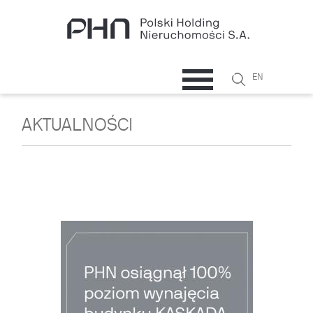
Przejdź do treści
Szukaj
EN
Formularz
wyszukiwani
AKTUALNOŚCI