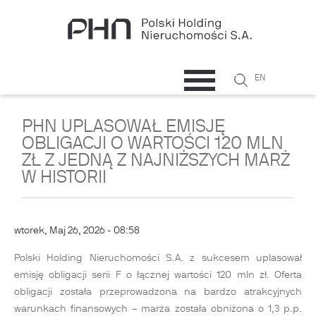
Przejdź do treści
Szukaj
EN
Formularz
wyszukiwani
PHN UPLASOWAŁ EMISJĘ
OBLIGACJI O WARTOŚCI 120 MLN
ZŁ Z JEDNĄ Z NAJNIŻSZYCH MARŻ
W HISTORII
wtorek, Maj 26, 2026 - 08:58
Polski Holding Nieruchomości S.A. z sukcesem uplasował
emisję obligacji serii F o łącznej wartości 120 mln zł. Oferta
obligacji została przeprowadzona na bardzo atrakcyjnych
warunkach finansowych – marża została obniżona o 1,3 p.p.