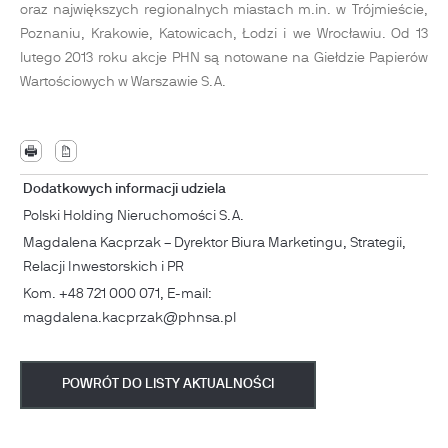
oraz największych regionalnych miastach m.in. w Trójmieście,
Poznaniu, Krakowie, Katowicach, Łodzi i we Wrocławiu. Od 13
lutego 2013 roku akcje PHN są notowane na Giełdzie Papierów
Wartościowych w Warszawie S.A.
Dodatkowych informacji udziela
Polski Holding Nieruchomości S.A.
Magdalena Kacprzak – Dyrektor Biura Marketingu, Strategii,
Relacji Inwestorskich i PR
Kom. +48 721 000 071, E-mail:
magdalena.kacprzak@phnsa.pl
POWRÓT DO LISTY AKTUALNOŚCI