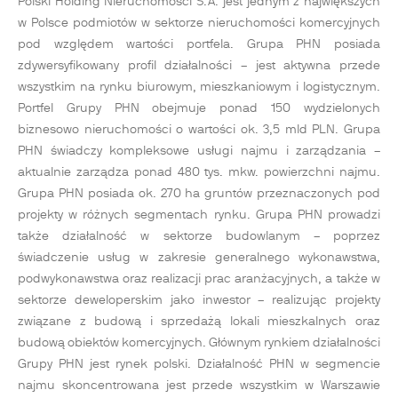
Polski Holding Nieruchomości S.A. jest jednym z największych
w Polsce podmiotów w sektorze nieruchomości komercyjnych
pod względem wartości portfela. Grupa PHN posiada
zdywersyfikowany profil działalności – jest aktywna przede
wszystkim na rynku biurowym, mieszkaniowym i logistycznym.
Portfel Grupy PHN obejmuje ponad 150 wydzielonych
biznesowo nieruchomości o wartości ok. 3,5 mld PLN. Grupa
PHN świadczy kompleksowe usługi najmu i zarządzania –
aktualnie zarządza ponad 480 tys. mkw. powierzchni najmu.
Grupa PHN posiada ok. 270 ha gruntów przeznaczonych pod
projekty w różnych segmentach rynku. Grupa PHN prowadzi
także działalność w sektorze budowlanym – poprzez
świadczenie usług w zakresie generalnego wykonawstwa,
podwykonawstwa oraz realizacji prac aranżacyjnych, a także w
sektorze deweloperskim jako inwestor – realizując projekty
związane z budową i sprzedażą lokali mieszkalnych oraz
budową obiektów komercyjnych. Głównym rynkiem działalności
Grupy PHN jest rynek polski. Działalność PHN w segmencie
najmu skoncentrowana jest przede wszystkim w Warszawie