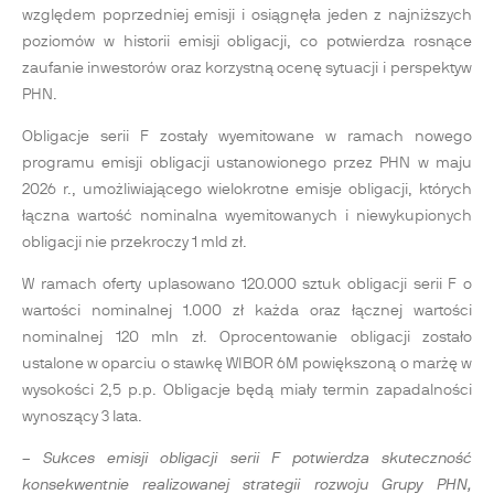
względem poprzedniej emisji i osiągnęła jeden z najniższych
poziomów w historii emisji obligacji, co potwierdza rosnące
zaufanie inwestorów oraz korzystną ocenę sytuacji i perspektyw
PHN.
Obligacje serii F zostały wyemitowane w ramach nowego
programu emisji obligacji ustanowionego przez PHN w maju
2026 r., umożliwiającego wielokrotne emisje obligacji, których
łączna wartość nominalna wyemitowanych i niewykupionych
obligacji nie przekroczy 1 mld zł.
W ramach oferty uplasowano 120.000 sztuk obligacji serii F o
wartości nominalnej 1.000 zł każda oraz łącznej wartości
nominalnej 120 mln zł. Oprocentowanie obligacji zostało
ustalone w oparciu o stawkę WIBOR 6M powiększoną o marżę w
wysokości 2,5 p.p. Obligacje będą miały termin zapadalności
wynoszący 3 lata.
– Sukces emisji obligacji serii F potwierdza skuteczność
konsekwentnie realizowanej strategii rozwoju Grupy PHN,