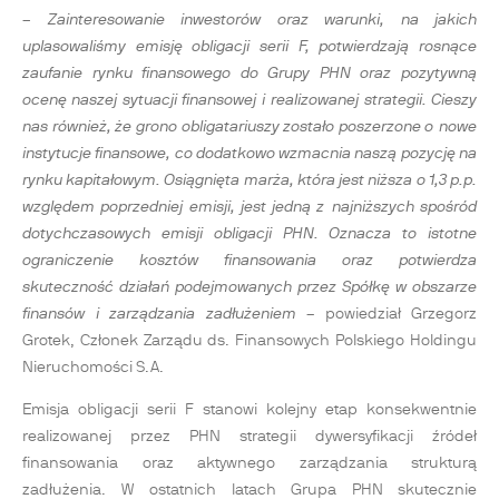
– Zainteresowanie inwestorów oraz warunki, na jakich
uplasowaliśmy emisję obligacji serii F, potwierdzają rosnące
zaufanie rynku finansowego do Grupy PHN oraz pozytywną
ocenę naszej sytuacji finansowej i realizowanej strategii. Cieszy
nas również, że grono obligatariuszy zostało poszerzone o nowe
instytucje finansowe, co dodatkowo wzmacnia naszą pozycję na
rynku kapitałowym. Osiągnięta marża, która jest niższa o 1,3 p.p.
względem poprzedniej emisji, jest jedną z najniższych spośród
dotychczasowych emisji obligacji PHN. Oznacza to istotne
ograniczenie kosztów finansowania oraz potwierdza
skuteczność działań podejmowanych przez Spółkę w obszarze
finansów i zarządzania zadłużeniem
– powiedział Grzegorz
Grotek, Członek Zarządu ds. Finansowych Polskiego Holdingu
Nieruchomości S.A.
Emisja obligacji serii F stanowi kolejny etap konsekwentnie
realizowanej przez PHN strategii dywersyfikacji źródeł
finansowania oraz aktywnego zarządzania strukturą
zadłużenia. W ostatnich latach Grupa PHN skutecznie