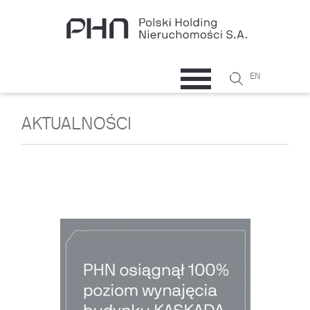
Przejdź do treści
Szukaj
EN
Formularz
wyszukiwani
AKTUALNOŚCI