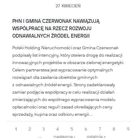
27
KWIECIEŃ
PHN I GMINA CZERWONAK NAWIĄZUJĄ
WSPÓŁPRACĘ NA RZECZ ROZWOJU
ODNAWIALNYCH ŹRÓDEŁ ENERGII
Polski Holding Nieruchomości oraz Gmina Czerwonak
podpisały list intencyjny, który otwiera drogę do realizacji
innowacyjnych projektów w obszarze zielonej energetyki.
Celem partnerstwa jest wypracowanie optymalnych
rozwiązań dla zasilania obiektów gminnych
z odnawialnych źródeł energii. Strony zadeklarowały
zamiar podjęcia współpracy w celu realizacji działań
zmierzających do wspólnego wypracowania modelu
opłacalności oraz reguł i zasad określających ceny
sprzedaży, kupna oraz odbioru energii...
Strony
1
2
3
4
5
6
7
8
9
…
następna ›
ostatnia »