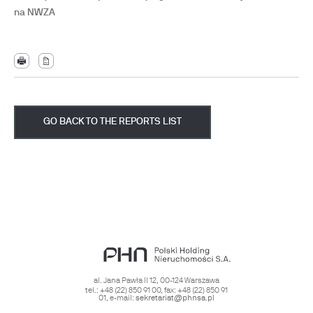
na NWZA
GO BACK TO THE REPORTS LIST
al. Jana Pawła II 12
,
00-124
Warszawa
tel.:
+48 (22) 850 91 00
, fax:
+48 (22) 850 91
01
, e-mail:
sekretariat@phnsa.pl