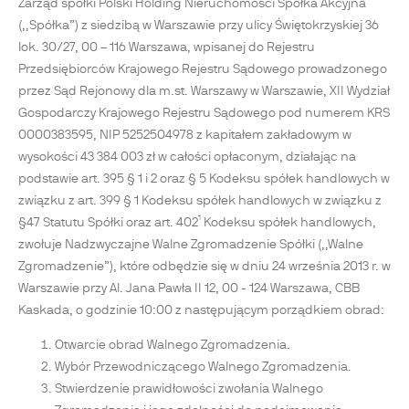
Zarząd spółki Polski Holding Nieruchomości Spółka Akcyjna
(,,Spółka”) z siedzibą w Warszawie przy ulicy Świętokrzyskiej 36
lok. 30/27, 00 – 116 Warszawa, wpisanej do Rejestru
Przedsiębiorców Krajowego Rejestru Sądowego prowadzonego
przez Sąd Rejonowy dla m.st. Warszawy w Warszawie, XII Wydział
Gospodarczy Krajowego Rejestru Sądowego pod numerem KRS
0000383595, NIP 5252504978 z kapitałem zakładowym w
wysokości 43 384 003 zł w całości opłaconym, działając na
podstawie art. 395 § 1 i 2 oraz § 5 Kodeksu spółek handlowych w
związku z art. 399 § 1 Kodeksu spółek handlowych w związku z
§47 Statutu Spółki oraz art. 402¹ Kodeksu spółek handlowych,
zwołuje Nadzwyczajne Walne Zgromadzenie Spółki (,,Walne
Zgromadzenie”), które odbędzie się w dniu 24 września 2013 r. w
Warszawie przy Al. Jana Pawła II 12, 00 - 124 Warszawa, CBB
Kaskada, o godzinie 10:00 z następującym porządkiem obrad:
Otwarcie obrad Walnego Zgromadzenia.
Wybór Przewodniczącego Walnego Zgromadzenia.
Stwierdzenie prawidłowości zwołania Walnego