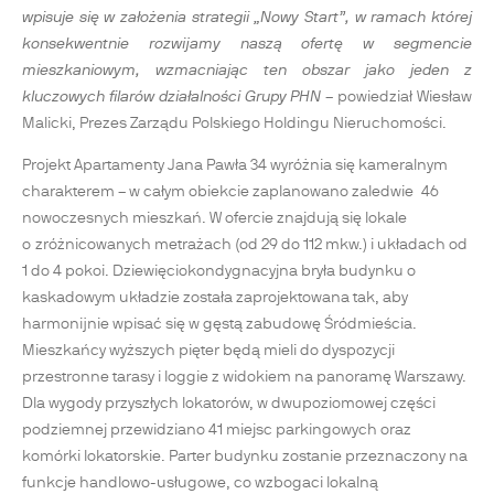
wpisuje się w założenia strategii „Nowy Start”, w ramach której
konsekwentnie rozwijamy naszą ofertę w segmencie
mieszkaniowym, wzmacniając ten obszar jako jeden z
kluczowych filarów działalności Grupy PHN
– powiedział Wiesław
Malicki, Prezes Zarządu Polskiego Holdingu Nieruchomości.
Projekt Apartamenty Jana Pawła 34 wyróżnia się kameralnym
charakterem – w całym obiekcie zaplanowano zaledwie 46
nowoczesnych mieszkań. W ofercie znajdują się lokale
o zróżnicowanych metrażach (od 29 do 112 mkw.) i układach od
1 do 4 pokoi. Dziewięciokondygnacyjna bryła budynku o
kaskadowym układzie została zaprojektowana tak, aby
harmonijnie wpisać się w gęstą zabudowę Śródmieścia.
Mieszkańcy wyższych pięter będą mieli do dyspozycji
przestronne tarasy i loggie z widokiem na panoramę Warszawy.
Dla wygody przyszłych lokatorów, w dwupoziomowej części
podziemnej przewidziano 41 miejsc parkingowych oraz
komórki lokatorskie. Parter budynku zostanie przeznaczony na
funkcje handlowo-usługowe, co wzbogaci lokalną