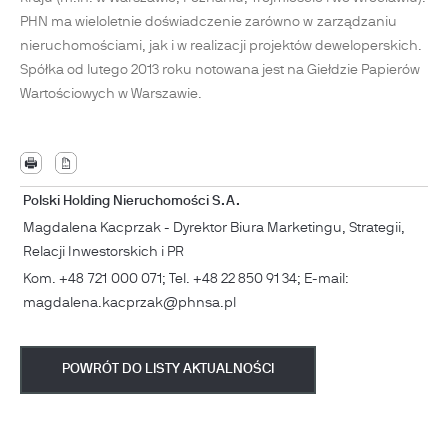
PHN ma wieloletnie doświadczenie zarówno w zarządzaniu
nieruchomościami, jak i w realizacji projektów deweloperskich.
Spółka od lutego 2013 roku notowana jest na Giełdzie Papierów
Wartościowych w Warszawie.
Polski Holding Nieruchomości S.A.
Magdalena Kacprzak - Dyrektor Biura Marketingu, Strategii,
Relacji Inwestorskich i PR
Kom. +48 721 000 071; Tel. +48 22 850 91 34; E-mail:
magdalena.kacprzak@phnsa.pl
POWRÓT DO LISTY AKTUALNOŚCI