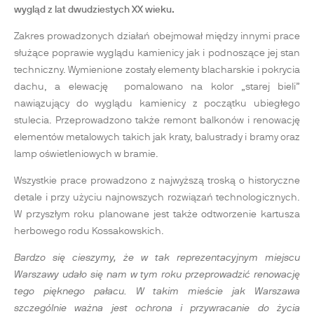
wygląd z lat dwudziestych XX wieku.
Zakres prowadzonych działań obejmował między innymi prace
służące poprawie wyglądu kamienicy jak i podnoszące jej stan
techniczny. Wymienione zostały elementy blacharskie i pokrycia
dachu, a elewację pomalowano na kolor „starej bieli”
nawiązujący do wyglądu kamienicy z początku ubiegłego
stulecia. Przeprowadzono także remont balkonów i renowację
elementów metalowych takich jak kraty, balustrady i bramy oraz
lamp oświetleniowych w bramie.
Wszystkie prace prowadzono z najwyższą troską o historyczne
detale i przy użyciu najnowszych rozwiązań technologicznych.
W przyszłym roku planowane jest także odtworzenie kartusza
herbowego rodu Kossakowskich.
Bardzo się cieszymy, że w tak reprezentacyjnym miejscu
Warszawy udało się nam w tym roku przeprowadzić renowację
tego pięknego pałacu. W takim mieście jak Warszawa
szczególnie ważna jest ochrona i przywracanie do życia