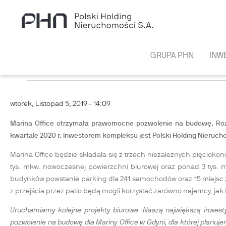
Przejdź do treści
GRUPA PHN
INW
MARINA OFFICE Z POZWOLENIEM
wtorek, Listopad 5, 2019 - 14:09
Marina Office otrzymała prawomocne pozwolenie na budowę. Ro
kwartale 2020 r. Inwestorem kompleksu jest Polski Holding Nieruch
Marina Office będzie składała się z trzech niezależnych pięciok
tys. mkw. nowoczesnej powierzchni biurowej oraz ponad 3 tys. m
budynków powstanie parking dla 241 samochodów oraz 15 miejsc 
z przejścia przez patio będą mogli korzystać zarówno najemcy, jak
Uruchamiamy kolejne projekty biurowe. Naszą największą inwesty
pozwolenie na budowę dla Mariny Office w Gdyni, dla której planu