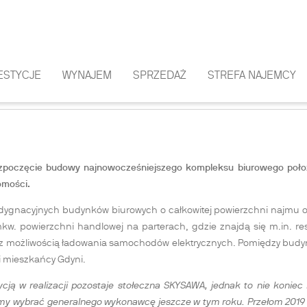
ESTYCJE
WYNAJEM
SPRZEDAŻ
STREFA NAJEMCY
 NA BUDOWĘ
zpoczęcie budowy najnowocześniejszego kompleksu biurowego położ
omości.
ondygnacyjnych budynków biurowych o całkowitej powierzchni najmu 
kw. powierzchni handlowej na parterach, gdzie znajdą się m.in. res
z możliwością ładowania samochodów elektrycznych. Pomiędzy budy
 i mieszkańcy Gdyni.
cją w realizacji pozostaje stołeczna SKYSAWA, jednak to nie koniec
jemy wybrać generalnego wykonawcę jeszcze w tym roku. Przełom 2019 r.