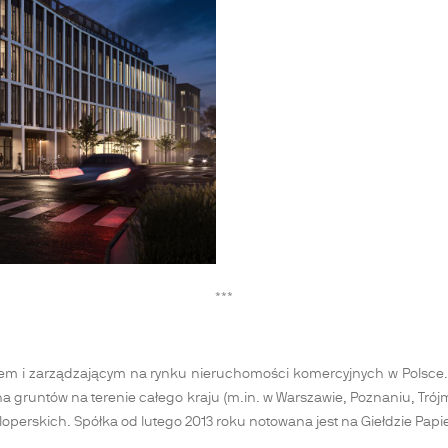
***
em i zarządzającym na rynku nieruchomości komercyjnych w Polsce. 
0 ha gruntów na terenie całego kraju (m.in. w Warszawie, Poznaniu, Tró
eloperskich. Spółka od lutego 2013 roku notowana jest na Giełdzie Pa