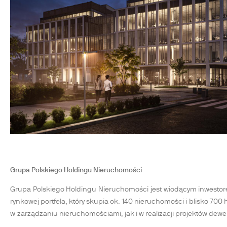
Grupa Polskiego Holdingu Nieruchomości
Grupa Polskiego Holdingu Nieruchomości jest wiodącym inwestor
rynkowej portfela, który skupia ok. 140 nieruchomości i blisko 70
w zarządzaniu nieruchomościami, jak i w realizacji projektów dew