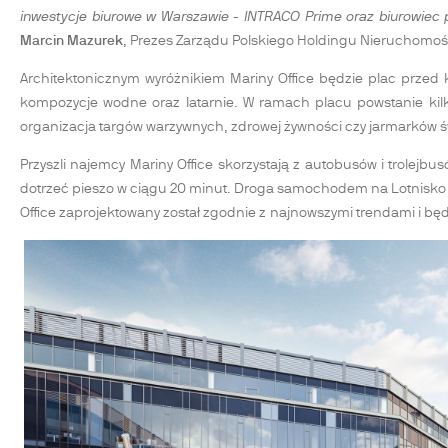
inwestycje biurowe w Warszawie - INTRACO Prime oraz biurowiec pr
Marcin Mazurek
, Prezes Zarządu Polskiego Holdingu Nieruchomośc
Architektonicznym wyróżnikiem Mariny Office będzie plac przed 
kompozycje wodne oraz latarnie. W ramach placu powstanie kilk
organizacja targów warzywnych, zdrowej żywności czy jarmarków św
Przyszli najemcy Mariny Office skorzystają z autobusów i trolej
dotrzeć pieszo w ciągu 20 minut. Droga samochodem na Lotnisko 
Office zaprojektowany został zgodnie z najnowszymi trendami i bę