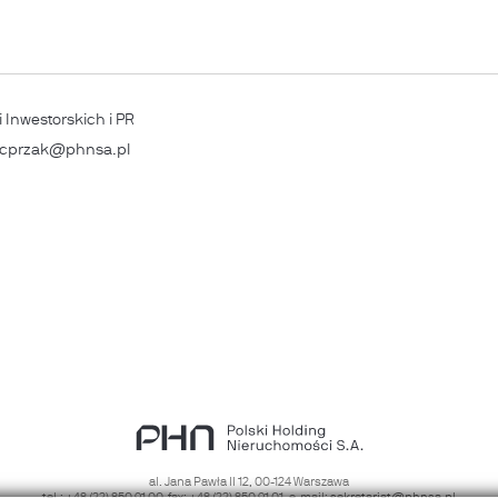
 Inwestorskich i PR
.kacprzak@phnsa.pl
al. Jana Pawła II 12
,
00-124
Warszawa