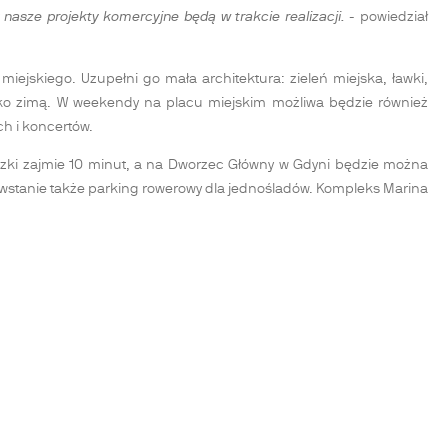
nasze projekty komercyjne będą w trakcie realizacji.
- powiedział
ejskiego. Uzupełni go mała architektura: zieleń miejska, ławki,
isko zimą. W weekendy na placu miejskim możliwa będzie również
h i koncertów.
iuszki zajmie 10 minut, a na Dworzec Główny w Gdyni będzie można
wstanie także parking rowerowy dla jednośladów. Kompleks Marina