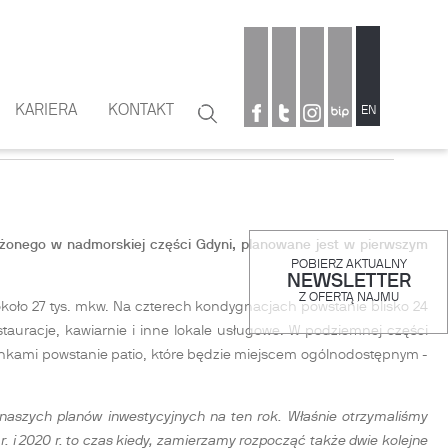
KARIERA
KONTAKT
Szukaj
EN
Formularz
wyszukiwania
onego w nadmorskiej części Gdyni, planowane jest w pierwszym
POBIERZ AKTUALNY
NEWSLETTER
Z OFERTĄ NAJMU
około 27 tys. mkw. Na czterech kondygnacjach powstanie blisko 24
tauracje, kawiarnie i inne lokale usługowe. W podziemnej części
nkami powstanie patio, które będzie miejscem ogólnodostępnym -
 naszych planów inwestycyjnych na ten rok. Właśnie otrzymaliśmy
 i 2020 r. to czas kiedy, zamierzamy rozpocząć także dwie kolejne