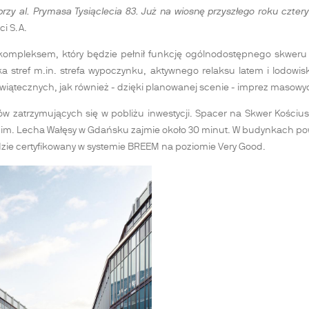
zy al. Prymasa Tysiąclecia 83. Już na wiosnę przyszłego roku cztery 
i S.A.
kompleksem, który będzie pełnił funkcję ogólnodostępnego skweru mi
a stref m.in. strefa wypoczynku, aktywnego relaksu latem i lodow
iątecznych, jak również - dzięki planowanej scenie - imprez masowyc
busów zatrzymujących się w pobliżu inwestycji. Spacer na Skwer Kośc
im. Lecha Wałęsy w Gdańsku zajmie około 30 minut. W budynkach po
dzie certyfikowany w systemie BREEM na poziomie Very Good.